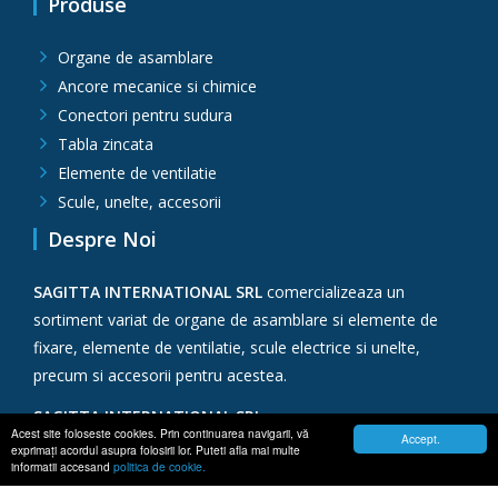
Produse
Organe de asamblare
Ancore mecanice si chimice
Conectori pentru sudura
Tabla zincata
Elemente de ventilatie
Scule, unelte, accesorii
Despre Noi
SAGITTA INTERNATIONAL SRL
comercializeaza un
sortiment variat de organe de asamblare si elemente de
fixare, elemente de ventilatie, scule electrice si unelte,
precum si accesorii pentru acestea.
SAGITTA INTERNATIONAL SRL
Acest site foloseste cookies. Prin continuarea navigarii, vă
Accept.
exprimaţi acordul asupra folosirii lor. Puteti afla mai multe
CUI:
RO1568883
informatii accesand
politica de cookie.