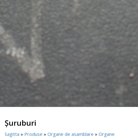
Șuruburi
Sagitta
»
Produse
»
Organe de asamblare
»
Organe