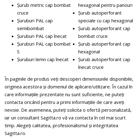
Șurub metric cap bombat
hexagonal pentru panouri
cruce
Șurub autoperforant
Șuruburi PAL cap
speciale cu cap hexagonal
semibombat
Șurub autoperforant cap
Șuruburi PAL cap înecat
bombat cruce
Șuruburi PAL cap bombat
Șurub autoperforant cap
S
hexagonal
Șuruburi lemn cap înecat
Șurub autoperforant cap
înecat cruce
În paginile de produs veți descoperi dimensiunile disponibile,
originea acestora și domeniul de aplicare/utilizare. În cazul în
care informațiile prezentate nu sunt suficiente, ne puteți
contacta oricând pentru a primi informațiile de care aveți
nevoie. De asemenea, puteți solicita o ofertă personalizată,
iar un consultant Sagitta.ro vă va contacta în cel mai scurt
timp. Alegeți calitatea, profesionalismul și integritatea
Sagitta.ro.