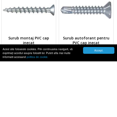
Surub montaj PVC cap
Surub autoforant pentru
inecat
PVC cap inecat
Acest site foloseste cookies. Prin continuarea navigarii, vă
Accept.
exprimaţi acordul asupra folosirii lor. Puteti afla mai multe
informatii accesand
politica de cookie.
AFLĂ MAI MULTE
AFLĂ MAI MULTE