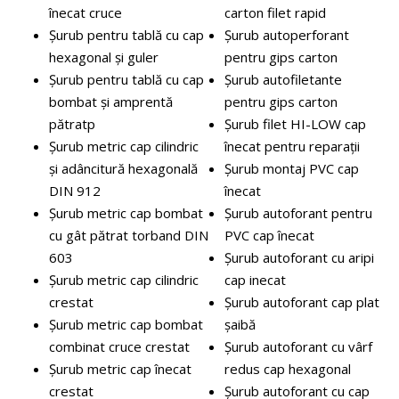
înecat cruce
carton filet rapid
Șurub pentru tablă cu cap
Șurub autoperforant
hexagonal și guler
pentru gips carton
Șurub pentru tablă cu cap
Șurub autofiletante
bombat și amprentă
pentru gips carton
pătratp
Șurub filet HI-LOW cap
Șurub metric cap cilindric
înecat pentru reparații
și adâncitură hexagonală
Șurub montaj PVC cap
DIN 912
înecat
Șurub metric cap bombat
Șurub autoforant pentru
cu gât pătrat torband DIN
PVC cap înecat
603
Șurub autoforant cu aripi
Șurub metric cap cilindric
cap inecat
crestat
Șurub autoforant cap plat
Șurub metric cap bombat
șaibă
combinat cruce crestat
Șurub autoforant cu vârf
Șurub metric cap înecat
redus cap hexagonal
crestat
Șurub autoforant cu cap