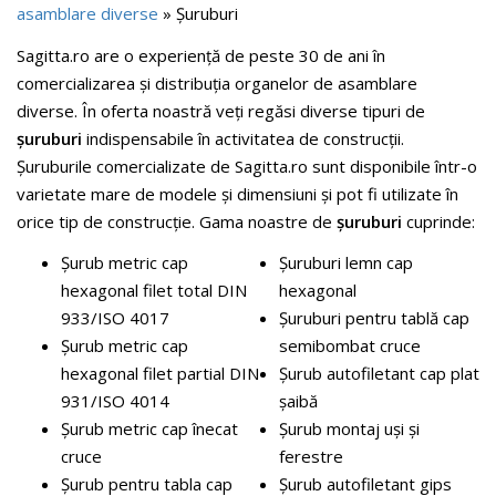
asamblare diverse
»
Șuruburi
Sagitta.ro are o experiență de peste 30 de ani în
comercializarea și distribuția organelor de asamblare
diverse. În oferta noastră veți regăsi diverse tipuri de
șuruburi
indispensabile în activitatea de construcții.
Șuruburile comercializate de Sagitta.ro sunt disponibile într-o
varietate mare de modele și dimensiuni și pot fi utilizate în
orice tip de construcție. Gama noastre de
șuruburi
cuprinde:
Șurub metric cap
Șuruburi lemn cap
hexagonal filet total DIN
hexagonal
933/ISO 4017
Șuruburi pentru tablă cap
Șurub metric cap
semibombat cruce
hexagonal filet partial DIN
Șurub autofiletant cap plat
931/ISO 4014
șaibă
Șurub metric cap înecat
Șurub montaj uși și
cruce
ferestre
Șurub pentru tabla cap
Șurub autofiletant gips