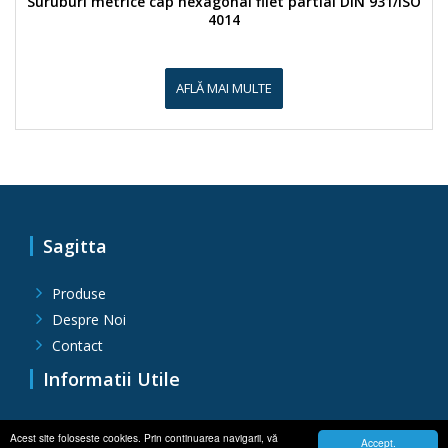
Suruburi metrice cap hexagonal filet partial DIN 931/ISO
4014
AFLĂ MAI MULTE
Sagitta
Produse
Despre Noi
Contact
Grila de ventilatie, de aerisire, din plastic patrata
Informatii Utile
150×150
Politica de confidentialitate
Acest site foloseste cookies. Prin continuarea navigarii, vă
Accept.
AFLĂ MAI MULTE